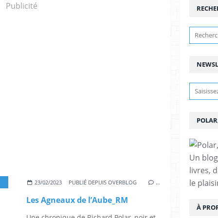
Publicité
RECHE
NEWSL
POLAR
Un blog
livres, 
le plais
TTÉRATURE QUÉBÉCOISE
,
POLAR QUÉBÉCOIS
,
ROMAN QUÉBÉCOIS
,
ROMANS NOI
23/02/2023
PUBLIÉ DEPUIS OVERBLOG
…
Les Agneaux de l’Aube_RM
À PRO
Une chronique de Richard Polar, noir et