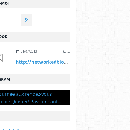
Z-MOI
OOK
01/07/2013
…
http://networkedblogs.com/Mri4d
GRAM