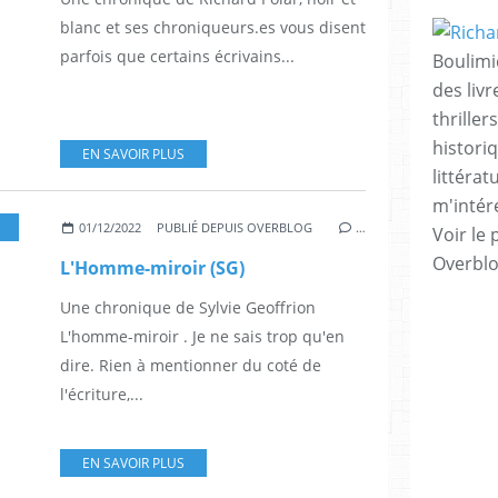
blanc et ses chroniqueurs.es vous disent
parfois que certains écrivains...
Boulimi
des livr
thrille
histori
EN SAVOIR PLUS
littérat
m'intére
,
POLARS SUÉDOIS
,
ROMAN SCANDINAVE
,
ROMANS SUÉDOIS
01/12/2022
PUBLIÉ DEPUIS OVERBLOG
…
Voir le 
Overbl
L'Homme-miroir (SG)
Une chronique de Sylvie Geoffrion
L'homme-miroir . Je ne sais trop qu'en
dire. Rien à mentionner du coté de
l'écriture,...
EN SAVOIR PLUS