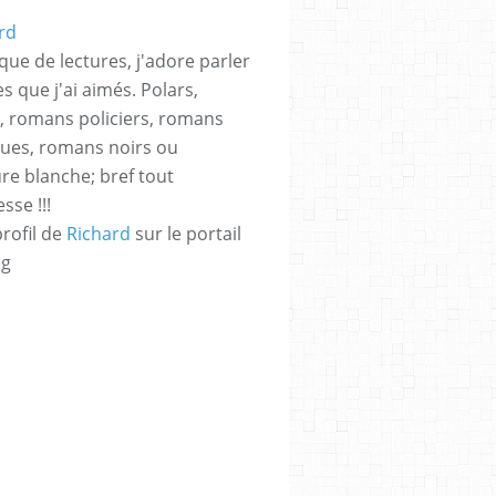
que de lectures, j'adore parler
es que j'ai aimés. Polars,
rs, romans policiers, romans
ques, romans noirs ou
ure blanche; bref tout
sse !!!
profil de
Richard
sur le portail
og