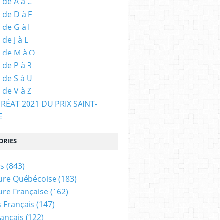
 de A à C
 de D à F
 de G à I
de J à L
 de M à O
 de P à R
 de S à U
 de V à Z
URÉAT 2021 DU PRIX SAINT-
E
ORIES
es
(843)
ture Québécoise
(183)
ture Française
(162)
 Français
(147)
rançais
(122)