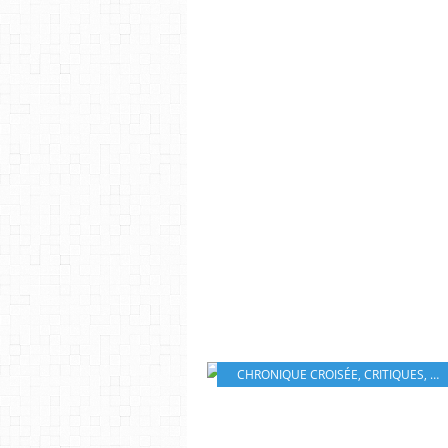
CHRONIQUE CROISÉE
,
CRITIQUES
,
LI