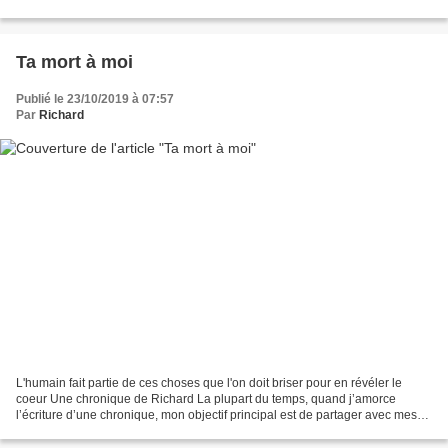
fond, la laideur, tant physique que...
Ta mort à moi
Publié le 23/10/2019 à 07:57
Par
Richard
L'humain fait partie de ces choses que l'on doit briser pour en révéler le
coeur Une chronique de Richard La plupart du temps, quand j’amorce
l’écriture d’une chronique, mon objectif principal est de partager avec mes
lecteurs et lectrices, une découverte,...