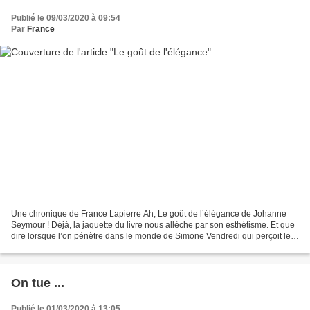
Publié le 09/03/2020 à 09:54
Par
France
Une chronique de France Lapierre Ah, Le goût de l’élégance de Johanne
Seymour ! Déjà, la jaquette du livre nous allèche par son esthétisme. Et que
dire lorsque l’on pénètre dans le monde de Simone Vendredi qui perçoit les
faux-fuyants et les non-dits,...
On tue ...
Publié le 01/03/2020 à 13:05