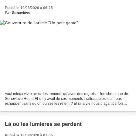
Publié le 19/08/2020 à 06:25
Par
Geneviève
Vaut mieux vivre avec des remords qu’avec des regrets. Une chronique de
Geneviève Hould Et s’il y avait de ces moments irrattrapables, qui nous
échappent sans qu’on puisse les retenir? Et si la vie nous plaçait parfois
devant l’impossibilité de réparer...
Là où les lumières se perdent
Publié le 18/08/2020 à 07:05