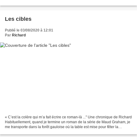
quitter quelquefois mais...
Les cibles
Publié le 03/08/2020 à 12:01
Par
Richard
« C’est la colère qui m’a fait écrire ce roman-là ..." Une chronique de Richard
Habituellement, quand je termine un roman de la série de Maud Graham, je
me transporte dans la forêt gauloise où la table est mise pour fêter la
réussite de l’enquête, le...