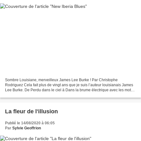
Sombre Louisiane, merveilleux James Lee Burke ! Par Christophe
Rodriguez Cela fait plus de vingt ans que je suis l’auteur louisianais James
Lee Burke. De Perdu dans le ciel à Dans la brume électrique avec les mots
confédérés dont le film ne fut pas à...
La fleur de l'illusion
Publié le 14/08/2020 à 06:05
Par
Sylvie Geoffrion