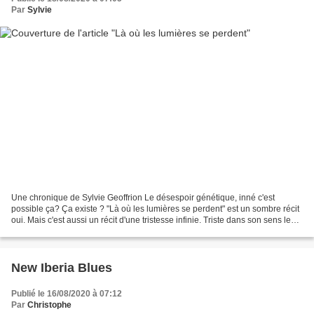
Par
Sylvie
Une chronique de Sylvie Geoffrion Le désespoir génétique, inné c'est
possible ça? Ça existe ? "Là où les lumières se perdent" est un sombre récit
oui. Mais c'est aussi un récit d'une tristesse infinie. Triste dans son sens le
plus propre. Je crois que...
New Iberia Blues
Publié le 16/08/2020 à 07:12
Par
Christophe