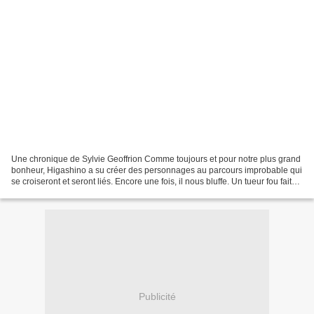
Une chronique de Sylvie Geoffrion Comme toujours et pour notre plus grand
bonheur, Higashino a su créer des personnages au parcours improbable qui
se croiseront et seront liés. Encore une fois, il nous bluffe. Un tueur fou fait
un massacre. Un jeune musicien...
Publicité