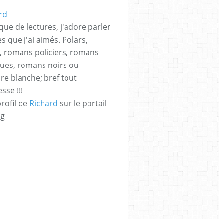
que de lectures, j'adore parler
es que j'ai aimés. Polars,
rs, romans policiers, romans
ques, romans noirs ou
ure blanche; bref tout
sse !!!
profil de
Richard
sur le portail
og