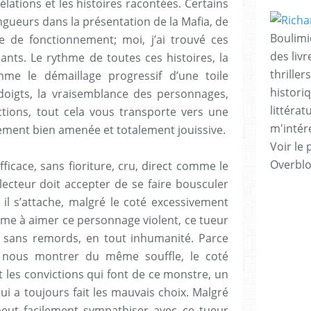
élations et les histoires racontées. Certains
gueurs dans la présentation de la Mafia, de
Boulimi
de fonctionnement; moi, j’ai trouvé ces
des livr
ts. Le rythme de toutes ces histoires, la
thrille
mme le démaillage progressif d’une toile
histori
doigts, la vraisemblance des personnages,
littérat
ctions, tout cela vous transporte vers une
m'intére
ement bien amenée et totalement jouissive.
Voir le 
Overbl
 efficace, sans fioriture, cru, direct comme le
lecteur doit accepter de se faire bousculer
l s’attache, malgré le coté excessivement
même à aimer ce personnage violent, ce tueur
 sans remords, en tout inhumanité. Parce
e nous montrer du même souffle, le coté
et les convictions qui font de ce monstre, un
 a toujours fait les mauvais choix. Malgré
peut facilement sympathiser avec ce tueur