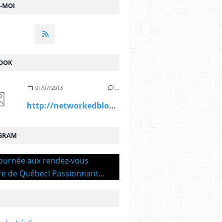
Z-MOI
OOK
01/07/2013
…
http://networkedblogs.com/Mri4d
GRAM