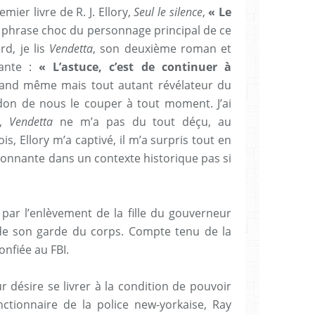
emier livre de R. J. Ellory,
Seul le silence
,
« Le
; phrase choc du personnage principal de ce
d, je lis
Vendetta
, son deuxième roman et
vante :
« L’astuce, c’est de continuer à
quand même mais tout autant révélateur du
 don de nous le couper à tout moment. J’ai
,
Vendetta
ne m’a pas du tout déçu, au
s, Ellory m’a captivé, il m’a surpris tout en
ionnante dans un contexte historique pas si
 par l’enlèvement de la fille du gouverneur
 de son garde du corps. Compte tenu de la
onfiée au FBI.
 désire se livrer à la condition de pouvoir
ctionnaire de la police new-yorkaise, Ray