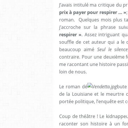
J’avais intitulé ma critique du pr
prix à payer pour respirer … »
roman. Quelques mois plus tar
j’accroche sur la phrase sui
respirer »
. Assez intriguant 
souffle de cet auteur qui a le
beaucoup aimé
Seul le silence
contraire. Pour une deuxième foi
me racontant une histoire pass
loin de nous.
Le roman dé
bute
de la Louisiane et le meurtre
portée politique, l’enquête est c
Coup de théâtre ! Le kidnappeur
raconter son histoire à un fon