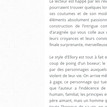
Le lecteur est happé par les rév
pourraient trouver quelques lon
ses coutumes et de son mode 
éléments absolument passionnan
construction de l’intrigue co
d’araignée qui vous colle aux 
leurs croyances et leurs convi
finale surprenante, merveilleus
Le style d’Ellory est tout à fait
coup de poing d’un boxeur; le 
par des personnages auxquels i
violent de leur vie. On arrive 
à gage, ce personnage qui tue
que l’auteur a l’indécence d
humain, familial, les principes 
père aimant, mais un homme qui
toute l’horreur de sa vie, on 