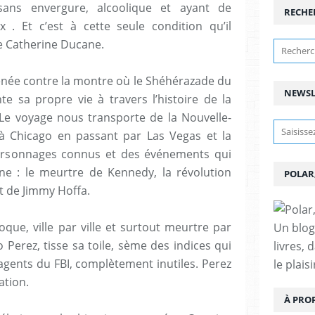
 sans envergure, alcoolique et ayant de
RECHE
. Et c’est à cette seule condition qu’il
re Catherine Ducane.
énée contre la montre où le Shéhérazade du
NEWSL
 sa propre vie à travers l’histoire de la
. Le voyage nous transporte de la Nouvelle-
à Chicago en passant par Las Vegas et la
personnages connus et des événements qui
ne : le meurtre de Kennedy, la révolution
POLAR
t de Jimmy Hoffa.
ue, ville par ville et surtout meurtre par
Un blog
 Perez, tisse sa toile, sème des indices qui
livres, 
agents du FBI, complètement inutiles. Perez
le plais
ation.
À PRO