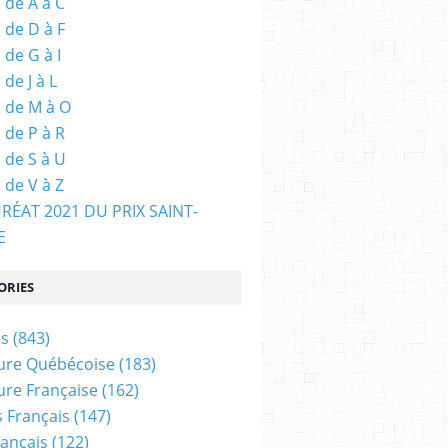
 de A à C
 de D à F
 de G à I
de J à L
 de M à O
 de P à R
 de S à U
 de V à Z
URÉAT 2021 DU PRIX SAINT-
E
ORIES
es
(843)
ture Québécoise
(183)
ture Française
(162)
 Français
(147)
rançais
(122)