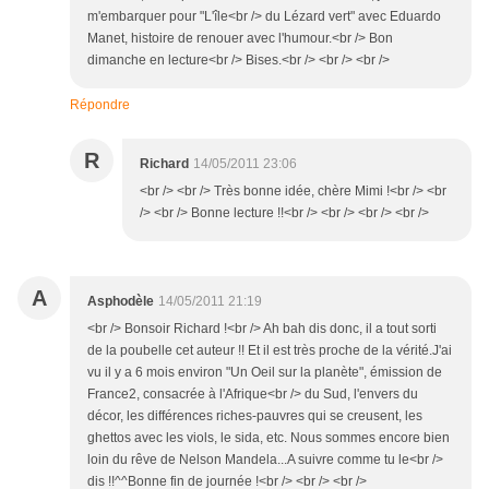
m'embarquer pour "L'île<br /> du Lézard vert" avec Eduardo
Manet, histoire de renouer avec l'humour.<br /> Bon
dimanche en lecture<br /> Bises.<br /> <br /> <br />
Répondre
R
Richard
14/05/2011 23:06
<br /> <br /> Très bonne idée, chère Mimi !<br /> <br
/> <br /> Bonne lecture !!<br /> <br /> <br /> <br />
A
Asphodèle
14/05/2011 21:19
<br /> Bonsoir Richard !<br /> Ah bah dis donc, il a tout sorti
de la poubelle cet auteur !! Et il est très proche de la vérité.J'ai
vu il y a 6 mois environ "Un Oeil sur la planète", émission de
France2, consacrée à l'Afrique<br /> du Sud, l'envers du
décor, les différences riches-pauvres qui se creusent, les
ghettos avec les viols, le sida, etc. Nous sommes encore bien
loin du rêve de Nelson Mandela...A suivre comme tu le<br />
dis !!^^Bonne fin de journée !<br /> <br /> <br />