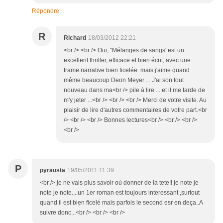
Répondre
R
Richard
18/03/2012 22:21
<br /> <br /> Oui, "Mélanges de sangs' est un
excellent thriller, efficace et bien écrit, avec une
trame narrative bien ficelée. mais j'aime quand
même beaucoup Deon Meyer ... J'ai son tout
nouveau dans ma<br /> pile à lire ... et il me tarde de
m'y jeter ...<br /> <br /> <br /> Merci de votre visite. Au
plaisir de lire d'autres commentaires de votre part.<br
/> <br /> <br /> Bonnes lectures<br /> <br /> <br />
<br />
P
pyrausta
19/05/2011 11:39
<br /> je ne vais plus savoir où donner de la tete!! je note je
note je note....un 1er roman est toujours interessant ,surtout
quand il est bien ficelé mais parfois le second esr en deça..A
suivre donc...<br /> <br /> <br />