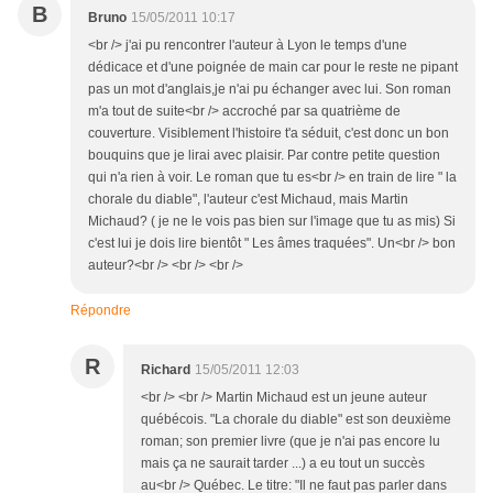
B
Bruno
15/05/2011 10:17
<br /> j'ai pu rencontrer l'auteur à Lyon le temps d'une
dédicace et d'une poignée de main car pour le reste ne pipant
pas un mot d'anglais,je n'ai pu échanger avec lui. Son roman
m'a tout de suite<br /> accroché par sa quatrième de
couverture. Visiblement l'histoire t'a séduit, c'est donc un bon
bouquins que je lirai avec plaisir. Par contre petite question
qui n'a rien à voir. Le roman que tu es<br /> en train de lire " la
chorale du diable", l'auteur c'est Michaud, mais Martin
Michaud? ( je ne le vois pas bien sur l'image que tu as mis) Si
c'est lui je dois lire bientôt " Les âmes traquées". Un<br /> bon
auteur?<br /> <br /> <br />
Répondre
R
Richard
15/05/2011 12:03
<br /> <br /> Martin Michaud est un jeune auteur
québécois. "La chorale du diable" est son deuxième
roman; son premier livre (que je n'ai pas encore lu
mais ça ne saurait tarder ...) a eu tout un succès
au<br /> Québec. Le titre: "Il ne faut pas parler dans