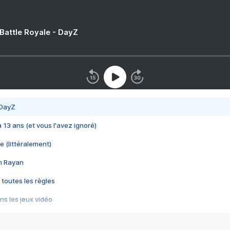
 Battle Royale - DayZ
 DayZ
 a 13 ans (et vous l'avez ignoré)
e (littéralement)
im Rayan
 toutes les règles
s les jeux vidéo
us choquant de Rockstar ? - Le scandale BULLY