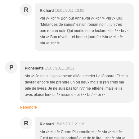
R
Richard
16/05/2011 13:06
<br /> <br /> Bonjour Anne,<br /> <br /> <br /> Oui,
"Mélanges de sangs" est un roman noir ... un très
bon roman noir. Qui mérite notre lecture .<br /> <br />
<br /> Bon réveil ... et bonne journée !<br /> <br />
<br /> <br />
P
Pichenette
15/05/2011 19:12
<br /> Je ne suis pas encore allée acheter Le léopard! Et cela
devrait encore me prendre un ou deux mois si j'en crois ma
pile de livres. Je ne suis pas ton rythme effréné, mais je lis
avec plaisir ton<br /> résumé.<br /> <br /> <br />
Répondre
R
Richard
15/05/2011 21:16
<br /> <br /> Chère Pichenette,<br /> <br /> <br />
C'est un plaisir partagé que de te lire ...<br /> <br />