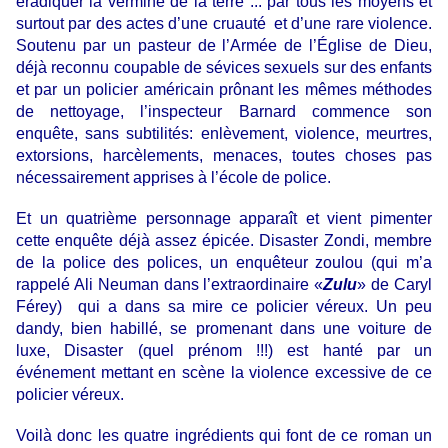
éradiquer la vermine de la terre ... par tous les moyens et
surtout par des actes d’une cruauté et d’une rare violence.
Soutenu par un pasteur de l’Armée de l’Église de Dieu,
déjà reconnu coupable de sévices sexuels sur des enfants
et par un policier américain prônant les mêmes méthodes
de nettoyage, l’inspecteur Barnard commence son
enquête, sans subtilités: enlèvement, violence, meurtres,
extorsions, harcèlements, menaces, toutes choses pas
nécessairement apprises à l’école de police.
Et un quatrième personnage apparaît et vient pimenter
cette enquête déjà assez épicée. Disaster Zondi, membre
de la police des polices, un enquêteur zoulou (qui m’a
rappelé Ali Neuman dans l’extraordinaire «
Zulu
» de Caryl
Férey) qui a dans sa mire ce policier véreux. Un peu
dandy, bien habillé, se promenant dans une voiture de
luxe, Disaster (quel prénom !!!) est hanté par un
événement mettant en scène la violence excessive de ce
policier véreux.
Voilà donc les quatre ingrédients qui font de ce roman un