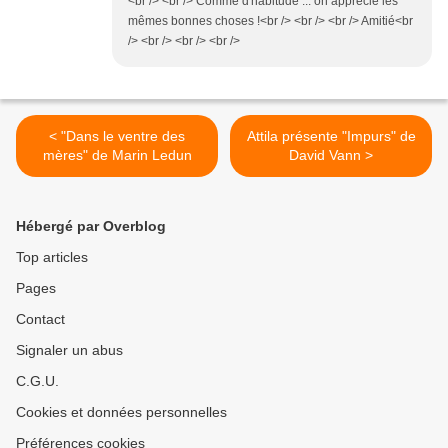
<br /> <br /> Comme d'habitude ... on apprécie les
mêmes bonnes choses !<br /> <br /> <br /> Amitié<br
/> <br /> <br /> <br />
< "Dans le ventre des
Attila présente "Impurs" de
mères" de Marin Ledun
David Vann >
Hébergé par Overblog
Top articles
Pages
Contact
Signaler un abus
C.G.U.
Cookies et données personnelles
Préférences cookies