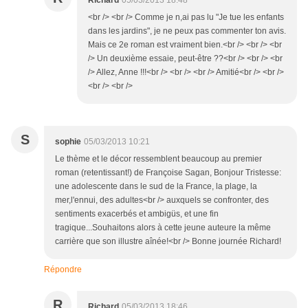
Richard
05/03/2013 18:48
<br /> <br /> Comme je n,ai pas lu "Je tue les enfants
dans les jardins", je ne peux pas commenter ton avis.
Mais ce 2e roman est vraiment bien.<br /> <br /> <br
/> Un deuxième essaie, peut-être ??<br /> <br /> <br
/> Allez, Anne !!!<br /> <br /> <br /> Amitié<br /> <br />
<br /> <br />
S
sophie
05/03/2013 10:21
Le thème et le décor ressemblent beaucoup au premier
roman (retentissant!) de Françoise Sagan, Bonjour Tristesse:
une adolescente dans le sud de la France, la plage, la
mer,l'ennui, des adultes<br /> auxquels se confronter, des
sentiments exacerbés et ambigüs, et une fin
tragique...Souhaitons alors à cette jeune auteure la même
carrière que son illustre aînée!<br /> Bonne journée Richard!
Répondre
R
Richard
05/03/2013 18:46