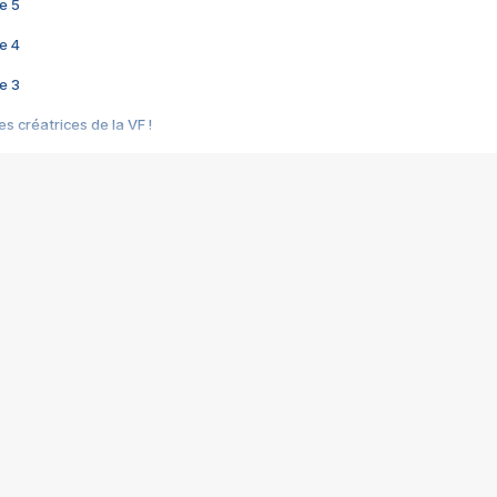
e 5
e 4
e 3
s créatrices de la VF !
e 2
e 1
e Mektoub My Love arrive enfin ! Rencontre avec Shaïn Boumedine et Sal
i : après Toni en famille
elle réalise le bouleversant Dites lui que je l'aime
ais ! Rencontre autour de Vie privée de Rebecca Zlotowski
 de Marguerite, Grave... Rencontre avec Ella Rumpf
 Les Rêveurs, un film intime sur la santé mentale
a avec un film sur le mouvement des Gilets jaunes