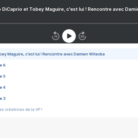
 DiCaprio et Tobey Maguire, c'est lui ! Rencontre avec Dam
bey Maguire, c'est lui ! Rencontre avec Damien Witecka
e 6
e 5
e 4
e 3
s créatrices de la VF !
e 2
e 1