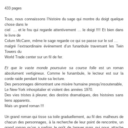
433 pages
Tous, nous connaissons l’histoire du sage qui montre du doigt quelque
chose dans le
ciel … et le fou qui regarde attentivement … le doigt !!!! Et bien dans
le livre de
Colum McCann, même le sage regarde ce qui se passe sur le sol …
malgré l’extraordinaire événement d’un funanbule traversant les Twin
Towers du
World Trade center sur un fil de fer.
Et que le vaste monde poursuive sa course folle
est un roman
absolument vertigineux. Comme le funambule, le lecteur est sur la
corde raide pendant toute sa lecture.
Des personnages démontrant une misère humaine presqu’insoutenable,
Le New-York inhospitalier et violent des années 1970.
Des vies tristes à pleurer, des destins dramatiques, des histoires sans
liens apparents.
Mais un grand roman !!!
Un grand roman qui tisse sa toile graduellement, au fil des malheurs de
chacun des personnages, à la recherche de leur point de rencontre, un
grand roman qu’on a parfois le goût de larguer mais qui nous attache