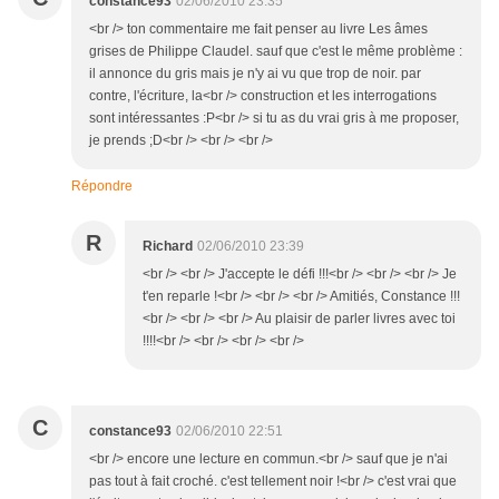
constance93
02/06/2010 23:35
<br /> ton commentaire me fait penser au livre Les âmes
grises de Philippe Claudel. sauf que c'est le même problème :
il annonce du gris mais je n'y ai vu que trop de noir. par
contre, l'écriture, la<br /> construction et les interrogations
sont intéressantes :P<br /> si tu as du vrai gris à me proposer,
je prends ;D<br /> <br /> <br />
Répondre
R
Richard
02/06/2010 23:39
<br /> <br /> J'accepte le défi !!!<br /> <br /> <br /> Je
t'en reparle !<br /> <br /> <br /> Amitiés, Constance !!!
<br /> <br /> <br /> Au plaisir de parler livres avec toi
!!!!<br /> <br /> <br /> <br />
C
constance93
02/06/2010 22:51
<br /> encore une lecture en commun.<br /> sauf que je n'ai
pas tout à fait croché. c'est tellement noir !<br /> c'est vrai que