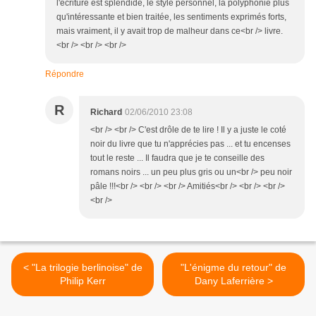
l'écriture est splendide, le style personnel, la polyphonie plus
qu'intéressante et bien traitée, les sentiments exprimés forts,
mais vraiment, il y avait trop de malheur dans ce<br /> livre.
<br /> <br /> <br />
Répondre
R
Richard
02/06/2010 23:08
<br /> <br /> C'est drôle de te lire ! Il y a juste le coté
noir du livre que tu n'apprécies pas ... et tu encenses
tout le reste ... Il faudra que je te conseille des
romans noirs ... un peu plus gris ou un<br /> peu noir
pâle !!!<br /> <br /> <br /> Amitiés<br /> <br /> <br />
<br />
< "La trilogie berlinoise" de
"L'énigme du retour" de
Philip Kerr
Dany Laferrière >