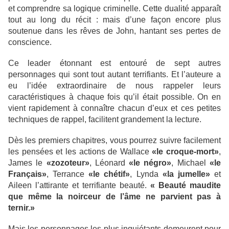
et comprendre sa logique criminelle. Cette dualité apparaît
tout au long du récit : mais d’une façon encore plus
soutenue dans les rêves de John, hantant ses pertes de
conscience.
Ce leader étonnant est entouré de sept autres
personnages qui sont tout autant terrifiants. Et l’auteure a
eu l’idée extraordinaire de nous rappeler leurs
caractéristiques à chaque fois qu’il était possible. On en
vient rapidement à connaître chacun d’eux et ces petites
techniques de rappel, facilitent grandement la lecture.
Dès les premiers chapitres, vous pourrez suivre facilement
les pensées et les actions de Wallace
«le croque-mort»
,
James le
«zozoteur»
, Léonard
«le négro»
, Michael
«le
Français»
, Terrance
«le chétif»
, Lynda
«la jumelle»
et
Aileen l’attirante et terrifiante beauté.
« Beauté maudite
que même la noirceur de l’âme ne parvient pas à
ternir.»
Mais les personnages les plus inquiétants demeurent pour