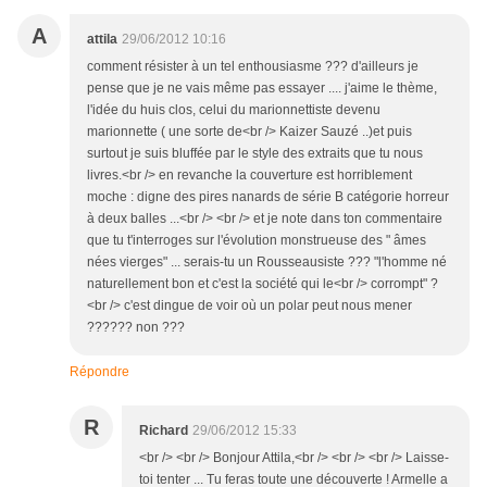
A
attila
29/06/2012 10:16
comment résister à un tel enthousiasme ??? d'ailleurs je
pense que je ne vais même pas essayer .... j'aime le thème,
l'idée du huis clos, celui du marionnettiste devenu
marionnette ( une sorte de<br /> Kaizer Sauzé ..)et puis
surtout je suis bluffée par le style des extraits que tu nous
livres.<br /> en revanche la couverture est horriblement
moche : digne des pires nanards de série B catégorie horreur
à deux balles ...<br /> <br /> et je note dans ton commentaire
que tu t'interroges sur l'évolution monstrueuse des " âmes
nées vierges" ... serais-tu un Rousseausiste ??? "l'homme né
naturellement bon et c'est la société qui le<br /> corrompt" ?
<br /> c'est dingue de voir où un polar peut nous mener
?????? non ???
Répondre
R
Richard
29/06/2012 15:33
<br /> <br /> Bonjour Attila,<br /> <br /> <br /> Laisse-
toi tenter ... Tu feras toute une découverte ! Armelle a