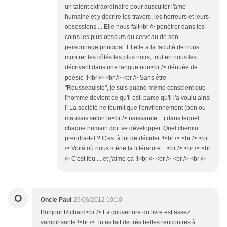
un talent extraordinaire pour ausculter l'âme
humaine et y décrire les travers, les horreurs et leurs
obsessions ... Elle nous fait<br /> pénétrer dans les
coins les plus obscurs du cerveau de son
personnage principal. Et elle a la faculté de nous
montrer les côtés les plus noirs, tout en nous les
décrivant dans une langue non<br /> dénuée de
poésie !!<br /> <br /> <br /> Sans être
"Rousseauiste", je suis quand même conscient que
l'homme devient ce qu'il est, parce qu'il l'a voulu ainsi
!! La société ne fournit que l'environnement (bon ou
mauvais selon la<br /> naissance ...) dans lequel
chaque humain doit se développer. Quel chemin
prendra-t-il ? C'est à lui de décider !!<br /> <br /> <br
/> Voilà où nous mène la littérarure ...<br /> <br /> <br
/> C'est fou ... et j'aime ça !!<br /> <br /> <br /> <br />
O
Oncle Paul
29/06/2012 10:10
Bonjour Richard<br /> La couverture du livre est assez
vampirisante !<br /> Tu as fait de très belles rencontres à