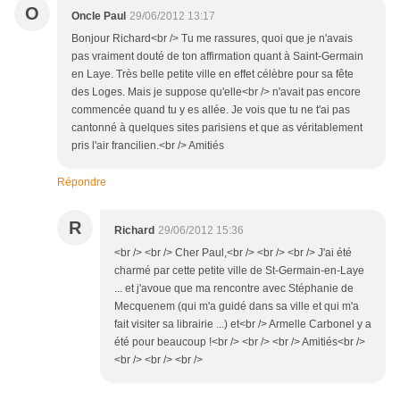
O
Oncle Paul
29/06/2012 13:17
Bonjour Richard<br /> Tu me rassures, quoi que je n'avais
pas vraiment douté de ton affirmation quant à Saint-Germain
en Laye. Très belle petite ville en effet célèbre pour sa fête
des Loges. Mais je suppose qu'elle<br /> n'avait pas encore
commencée quand tu y es allée. Je vois que tu ne t'ai pas
cantonné à quelques sites parisiens et que as véritablement
pris l'air francilien.<br /> Amitiés
Répondre
R
Richard
29/06/2012 15:36
<br /> <br /> Cher Paul,<br /> <br /> <br /> J'ai été
charmé par cette petite ville de St-Germain-en-Laye
... et j'avoue que ma rencontre avec Stéphanie de
Mecquenem (qui m'a guidé dans sa ville et qui m'a
fait visiter sa librairie ...) et<br /> Armelle Carbonel y a
été pour beaucoup !<br /> <br /> <br /> Amitiés<br />
<br /> <br /> <br />