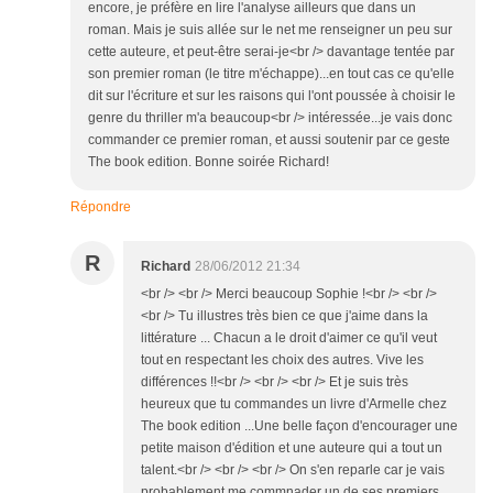
encore, je préfère en lire l'analyse ailleurs que dans un
roman. Mais je suis allée sur le net me renseigner un peu sur
cette auteure, et peut-être serai-je<br /> davantage tentée par
son premier roman (le titre m'échappe)...en tout cas ce qu'elle
dit sur l'écriture et sur les raisons qui l'ont poussée à choisir le
genre du thriller m'a beaucoup<br /> intéressée...je vais donc
commander ce premier roman, et aussi soutenir par ce geste
The book edition. Bonne soirée Richard!
Répondre
R
Richard
28/06/2012 21:34
<br /> <br /> Merci beaucoup Sophie !<br /> <br />
<br /> Tu illustres très bien ce que j'aime dans la
littérature ... Chacun a le droit d'aimer ce qu'il veut
tout en respectant les choix des autres. Vive les
différences !!<br /> <br /> <br /> Et je suis très
heureux que tu commandes un livre d'Armelle chez
The book edition ...Une belle façon d'encourager une
petite maison d'édition et une auteure qui a tout un
talent.<br /> <br /> <br /> On s'en reparle car je vais
probablement me commnader un de ses premiers