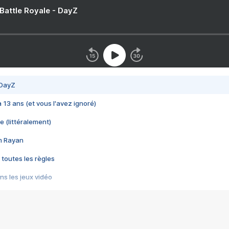
 Battle Royale - DayZ
 DayZ
 a 13 ans (et vous l'avez ignoré)
e (littéralement)
im Rayan
 toutes les règles
s les jeux vidéo
us choquant de Rockstar ? - Le scandale BULLY
e plus moche de Steam