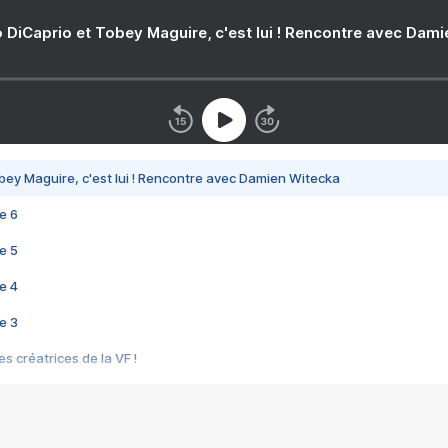
 DiCaprio et Tobey Maguire, c'est lui ! Rencontre avec Dam
bey Maguire, c'est lui ! Rencontre avec Damien Witecka
e 6
e 5
e 4
e 3
s créatrices de la VF !
e 2
e 1