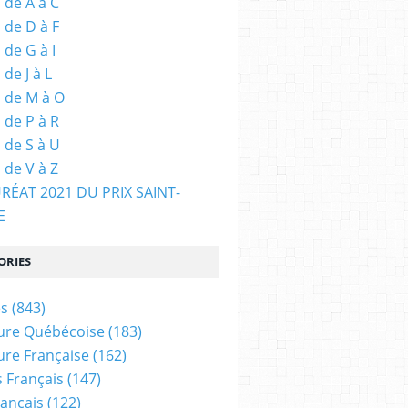
 de A à C
 de D à F
 de G à I
de J à L
 de M à O
 de P à R
 de S à U
 de V à Z
URÉAT 2021 DU PRIX SAINT-
E
ORIES
es
(843)
ture Québécoise
(183)
ture Française
(162)
 Français
(147)
rançais
(122)