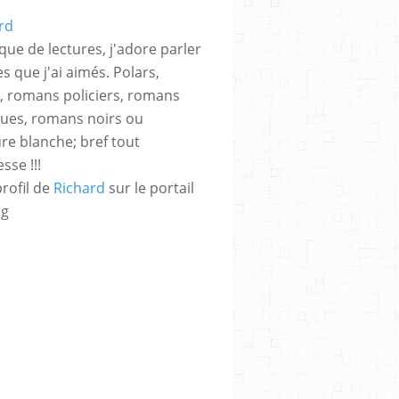
que de lectures, j'adore parler
es que j'ai aimés. Polars,
rs, romans policiers, romans
ques, romans noirs ou
ure blanche; bref tout
sse !!!
profil de
Richard
sur le portail
og