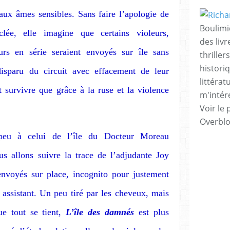
aux âmes sensibles. Sans faire l’apologie de
Boulimi
ée, elle imagine que certains violeurs,
des livr
urs en série seraient envoyés sur île sans
thrille
histori
isparu du circuit avec effacement de leur
littérat
nt survivre que grâce à la ruse et la violence
m'intére
Voir le 
Overbl
peu à celui de l’île du Docteur Moreau
s allons suivre la trace de l’adjudante Joy
nvoyés sur place, incognito pour justement
n assistant. Un peu tiré par les cheveux, mais
ue tout se tient,
L’île des damnés
est plus