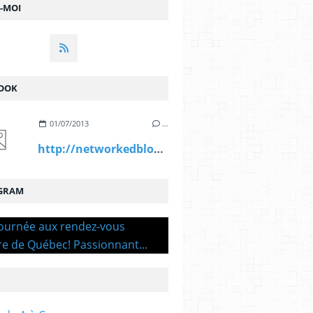
Z-MOI
OOK
01/07/2013
…
http://networkedblogs.com/Mri4d
GRAM