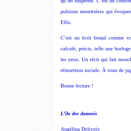
qu’un suspense. C’est un consomm
pulsions meurtrières qui évoque
Ellis.
C’est un écrit brutal comme vo
calculé, précis, telle une horlo
les yeux. Un récit qui fait mouch
réinsertion sociale. À vous de ju
Bonne lecture !
L’île des damnés
Angélina Delcroix