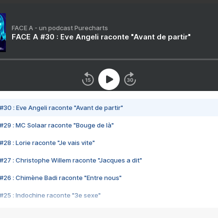
FACE A - un podcast Purecharts
FACE A #30 : Eve Angeli raconte "Avant de partir"
#30 : Eve Angeli raconte "Avant de partir"
#29 : MC Solaar raconte "Bouge de là"
28 : Lorie raconte "Je vais vite"
#27 : Christophe Willem raconte "Jacques a dit"
#26 : Chimène Badi raconte "Entre nous"
#25 : Indochine raconte "3e sexe"
#24 : Zaho raconte "C'est chelou"