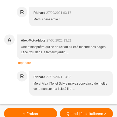
R
Richard
27/09/2021 03:17
Merci chère amie !
A
Alex-Mot-à-Mots
27/05/2021 13:21
Une atmosphère qui se noircit au fur et à mesure des pages.
Et ce trou dans le fameux jardin....
Répondre
R
Richard
27/05/2021 13:33
Merci Alex ! Toi et Sylvie m'avez convaincu de mettre
ce roman sur ma liste à lire ...
< Frakas
Quand j’étais italienne >