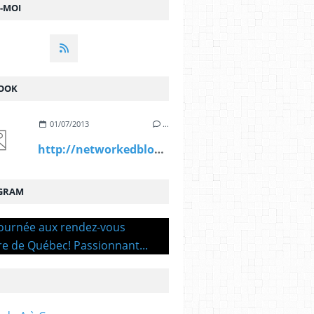
Z-MOI
OOK
01/07/2013
…
http://networkedblogs.com/Mri4d
GRAM