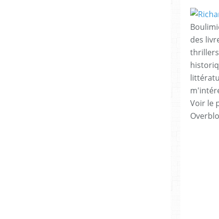
Boulimi
des livr
thrille
histori
littérat
m'intére
Voir le 
Overbl