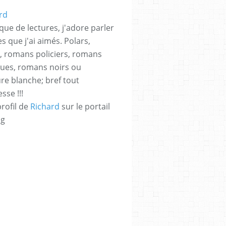
que de lectures, j'adore parler
es que j'ai aimés. Polars,
rs, romans policiers, romans
ques, romans noirs ou
ure blanche; bref tout
sse !!!
profil de
Richard
sur le portail
og