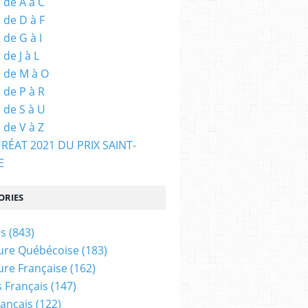
 de A à C
 de D à F
 de G à I
de J à L
 de M à O
 de P à R
 de S à U
 de V à Z
URÉAT 2021 DU PRIX SAINT-
E
ORIES
es
(843)
ture Québécoise
(183)
ture Française
(162)
 Français
(147)
rançais
(122)