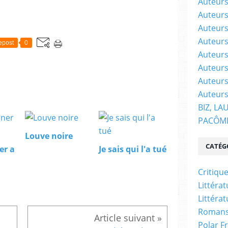
Auteurs
Auteurs
Auteurs
Auteurs 
epost
0
Auteurs
Auteurs
Auteurs
Auteurs
BIZ, LA
PACÔM
Louve noire
CATÉG
er a
Je sais qui l'a tué
Critiqu
Littéra
Littéra
Romans
Polar F