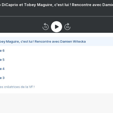
 DiCaprio et Tobey Maguire, c'est lui ! Rencontre avec Dam
bey Maguire, c'est lui ! Rencontre avec Damien Witecka
e 6
e 5
e 4
e 3
s créatrices de la VF !
e 2
e 1