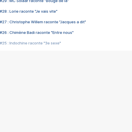
#29 : MC Solaar raconte "Bouge de là"
28 : Lorie raconte "Je vais vite"
#27 : Christophe Willem raconte "Jacques a dit"
#26 : Chimène Badi raconte "Entre nous"
#25 : Indochine raconte "3e sexe"
#24 : Zaho raconte "C'est chelou"
#23 : Patrick Bruel raconte "Au café des délices"
#22 : Kyo raconte "Le chemin"
#21 : Nolwenn Leroy raconte "Cassé"
#20 : Patrick Hernandez raconte "Born to be alive"
#19 : Lorie raconte "Près de moi"
#18 : Michael Jones raconte "A nos actes manqués" (avec Jean-Jacque
#17 : Khaled raconte "Aïcha"